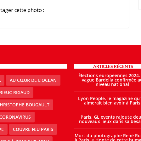
tager cette photo :
S
ARTICLES RÉCENTS
Élections européennes 2024.
vague Bardella confirmée a
A
AU CŒUR DE L’OCÉAN
niveau national
RIEUC RIGAUD
Lyon People, le magazine qu
aimerait bien avoir à Paris
HRISTOPHE BOUGAULT
CORONAVIRUS
Paris. GL events rajoute de
nouveaux lieux dans sa besa
VE
COUVRE FEU PARIS
Mort du photographe René Ro
à Paris. « Honte de cette huma