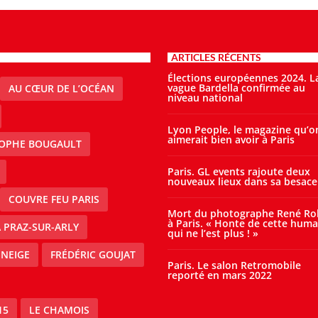
ARTICLES RÉCENTS
Élections européennes 2024. L
vague Bardella confirmée au
AU CŒUR DE L’OCÉAN
niveau national
Lyon People, le magazine qu’o
aimerait bien avoir à Paris
TOPHE BOUGAULT
Paris. GL events rajoute deux
nouveaux lieux dans sa besace
COUVRE FEU PARIS
Mort du photographe René Ro
à Paris. « Honte de cette huma
À PRAZ-SUR-ARLY
qui ne l’est plus ! »
 NEIGE
FRÉDÉRIC GOUJAT
Paris. Le salon Retromobile
reporté en mars 2022
15
LE CHAMOIS