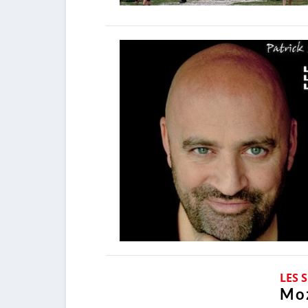
LES 
Moz