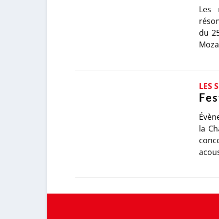
Les 
réso
du 25
Mozar
LES 
Fes
Évène
la Ch
conc
acous