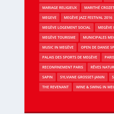
MARIAGE RELIGIEUX
MARITHÉ CROZE
MEGEVE
MEGÈVE JAZZ FESTIVAL 2016
MEGÈVE LOGEMENT SOCIAL
MEGÈVE 
MEGÈVE TOURISME
MUNICIPALES ME
MUSIC IN MEGÈVE
OPEN DE DANSE S
PALAIS DES SPORTS DE MEGÈVE
PARI
RECONFINEMENT PARIS
RÊVES NATUR
SAPIN
SYLVIANE GROSSET-JANIN
S
THE REVENANT
WINE & SWING IN ME