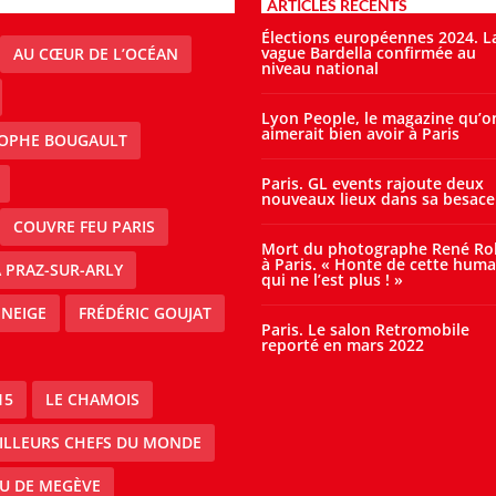
ARTICLES RÉCENTS
Élections européennes 2024. L
vague Bardella confirmée au
AU CŒUR DE L’OCÉAN
niveau national
Lyon People, le magazine qu’o
aimerait bien avoir à Paris
TOPHE BOUGAULT
Paris. GL events rajoute deux
nouveaux lieux dans sa besace
COUVRE FEU PARIS
Mort du photographe René Ro
à Paris. « Honte de cette huma
À PRAZ-SUR-ARLY
qui ne l’est plus ! »
 NEIGE
FRÉDÉRIC GOUJAT
Paris. Le salon Retromobile
reporté en mars 2022
15
LE CHAMOIS
EILLEURS CHEFS DU MONDE
AU DE MEGÈVE