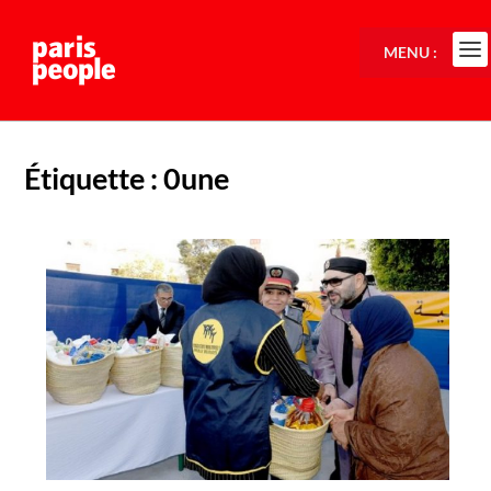
MENU :
Étiquette :
0une