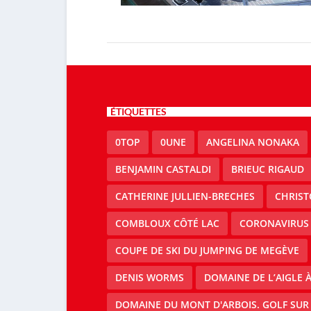
ÉTIQUETTES
0TOP
0UNE
ANGELINA NONAKA
BENJAMIN CASTALDI
BRIEUC RIGAUD
CATHERINE JULLIEN-BRECHES
CHRIS
COMBLOUX CÔTÉ LAC
CORONAVIRUS
COUPE DE SKI DU JUMPING DE MEGÈVE
DENIS WORMS
DOMAINE DE L’AIGLE 
DOMAINE DU MONT D'ARBOIS. GOLF SUR