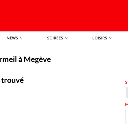
NEWS
SOIREES
LOISIRS
rmeil à Megève
 trouvé
S
M