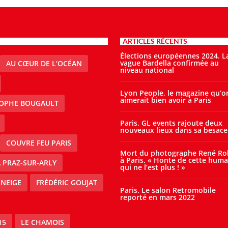
ARTICLES RÉCENTS
Élections européennes 2024. L
vague Bardella confirmée au
AU CŒUR DE L’OCÉAN
niveau national
Lyon People, le magazine qu’o
aimerait bien avoir à Paris
TOPHE BOUGAULT
Paris. GL events rajoute deux
nouveaux lieux dans sa besace
COUVRE FEU PARIS
Mort du photographe René Ro
à Paris. « Honte de cette huma
À PRAZ-SUR-ARLY
qui ne l’est plus ! »
 NEIGE
FRÉDÉRIC GOUJAT
Paris. Le salon Retromobile
reporté en mars 2022
15
LE CHAMOIS