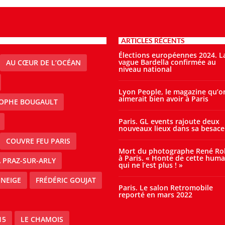
ARTICLES RÉCENTS
Élections européennes 2024. L
vague Bardella confirmée au
AU CŒUR DE L’OCÉAN
niveau national
Lyon People, le magazine qu’o
aimerait bien avoir à Paris
TOPHE BOUGAULT
Paris. GL events rajoute deux
nouveaux lieux dans sa besace
COUVRE FEU PARIS
Mort du photographe René Ro
à Paris. « Honte de cette huma
À PRAZ-SUR-ARLY
qui ne l’est plus ! »
 NEIGE
FRÉDÉRIC GOUJAT
Paris. Le salon Retromobile
reporté en mars 2022
15
LE CHAMOIS