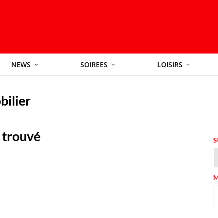
NEWS
SOIREES
LOISIRS
ilier
 trouvé
S
M