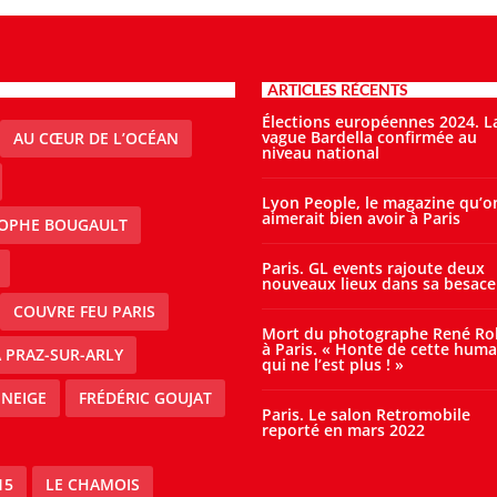
ARTICLES RÉCENTS
Élections européennes 2024. L
vague Bardella confirmée au
AU CŒUR DE L’OCÉAN
niveau national
Lyon People, le magazine qu’o
aimerait bien avoir à Paris
TOPHE BOUGAULT
Paris. GL events rajoute deux
nouveaux lieux dans sa besace
COUVRE FEU PARIS
Mort du photographe René Ro
à Paris. « Honte de cette huma
À PRAZ-SUR-ARLY
qui ne l’est plus ! »
 NEIGE
FRÉDÉRIC GOUJAT
Paris. Le salon Retromobile
reporté en mars 2022
15
LE CHAMOIS