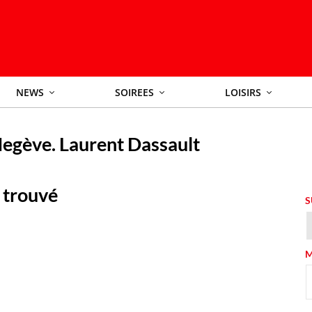
NEWS
SOIREES
LOISIRS
egève. Laurent Dassault
 trouvé
S
M