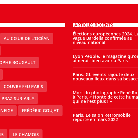
ARTICLES RÉCENTS
Élections européennes 2024. L
vague Bardella confirmée au
AU CŒUR DE L’OCÉAN
niveau national
Lyon People, le magazine qu’o
aimerait bien avoir à Paris
TOPHE BOUGAULT
Paris. GL events rajoute deux
nouveaux lieux dans sa besace
COUVRE FEU PARIS
Mort du photographe René Ro
à Paris. « Honte de cette huma
À PRAZ-SUR-ARLY
qui ne l’est plus ! »
 NEIGE
FRÉDÉRIC GOUJAT
Paris. Le salon Retromobile
reporté en mars 2022
15
LE CHAMOIS