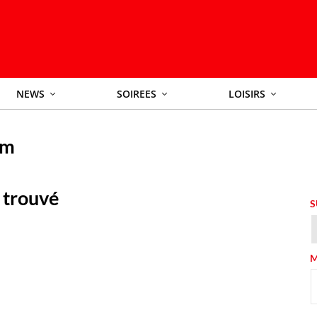
NEWS
SOIREES
LOISIRS
mm
 trouvé
S
M