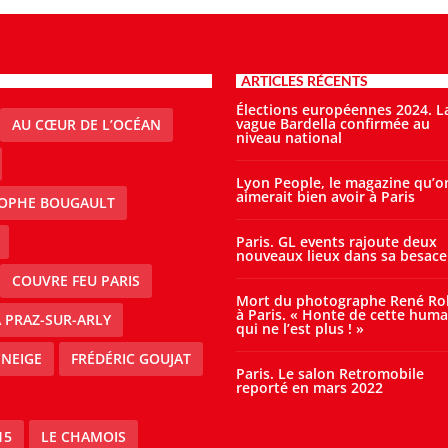
ARTICLES RÉCENTS
Élections européennes 2024. L
vague Bardella confirmée au
AU CŒUR DE L’OCÉAN
niveau national
Lyon People, le magazine qu’o
aimerait bien avoir à Paris
TOPHE BOUGAULT
Paris. GL events rajoute deux
nouveaux lieux dans sa besace
COUVRE FEU PARIS
Mort du photographe René Ro
à Paris. « Honte de cette huma
À PRAZ-SUR-ARLY
qui ne l’est plus ! »
 NEIGE
FRÉDÉRIC GOUJAT
Paris. Le salon Retromobile
reporté en mars 2022
15
LE CHAMOIS