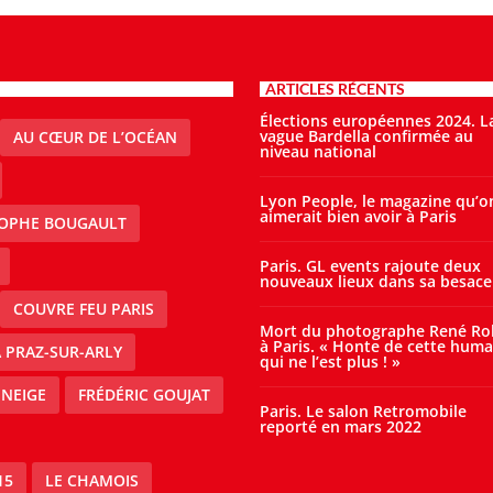
ARTICLES RÉCENTS
Élections européennes 2024. L
vague Bardella confirmée au
AU CŒUR DE L’OCÉAN
niveau national
Lyon People, le magazine qu’o
aimerait bien avoir à Paris
TOPHE BOUGAULT
Paris. GL events rajoute deux
nouveaux lieux dans sa besace
COUVRE FEU PARIS
Mort du photographe René Ro
à Paris. « Honte de cette huma
À PRAZ-SUR-ARLY
qui ne l’est plus ! »
 NEIGE
FRÉDÉRIC GOUJAT
Paris. Le salon Retromobile
reporté en mars 2022
15
LE CHAMOIS