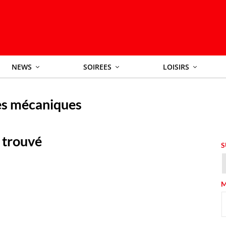
NEWS
SOIREES
LOISIRS
s mécaniques
 trouvé
S
M