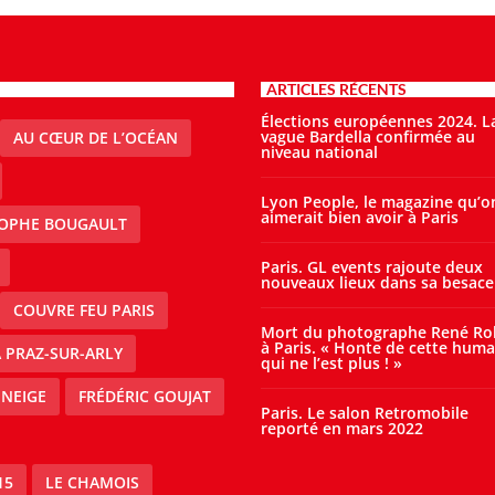
ARTICLES RÉCENTS
Élections européennes 2024. L
vague Bardella confirmée au
AU CŒUR DE L’OCÉAN
niveau national
Lyon People, le magazine qu’o
aimerait bien avoir à Paris
TOPHE BOUGAULT
Paris. GL events rajoute deux
nouveaux lieux dans sa besace
COUVRE FEU PARIS
Mort du photographe René Ro
à Paris. « Honte de cette huma
À PRAZ-SUR-ARLY
qui ne l’est plus ! »
 NEIGE
FRÉDÉRIC GOUJAT
Paris. Le salon Retromobile
reporté en mars 2022
15
LE CHAMOIS