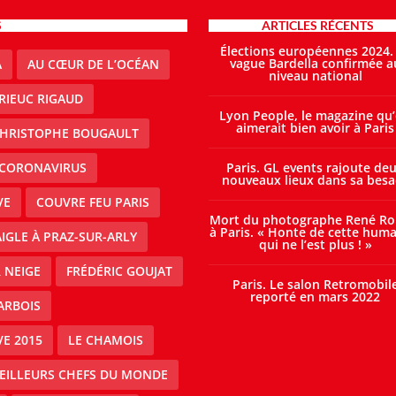
S
ARTICLES RÉCENTS
Élections européennes 2024.
vague Bardella confirmée a
A
AU CŒUR DE L’OCÉAN
niveau national
RIEUC RIGAUD
Lyon People, le magazine qu
aimerait bien avoir à Paris
HRISTOPHE BOUGAULT
CORONAVIRUS
Paris. GL events rajoute de
nouveaux lieux dans sa besa
VE
COUVRE FEU PARIS
Mort du photographe René Ro
à Paris. « Honte de cette huma
IGLE À PRAZ-SUR-ARLY
qui ne l’est plus ! »
 NEIGE
FRÉDÉRIC GOUJAT
Paris. Le salon Retromobil
reporté en mars 2022
ARBOIS
E 2015
LE CHAMOIS
MEILLEURS CHEFS DU MONDE