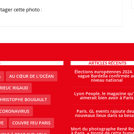
tager cette photo :
S
ARTICLES RÉCENTS
Élections européennes 2024.
vague Bardella confirmée a
A
AU CŒUR DE L’OCÉAN
niveau national
RIEUC RIGAUD
Lyon People, le magazine qu
aimerait bien avoir à Paris
HRISTOPHE BOUGAULT
CORONAVIRUS
Paris. GL events rajoute de
nouveaux lieux dans sa besa
VE
COUVRE FEU PARIS
Mort du photographe René Ro
à Paris. « Honte de cette huma