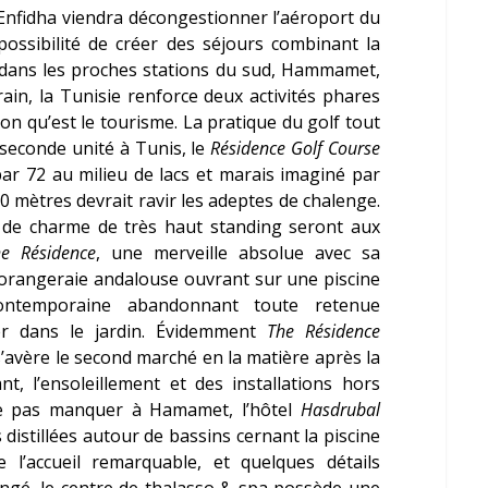
 Enfidha viendra décongestionner l’aéroport du
possibilité de créer des séjours combinant la
te dans les proches stations du sud, Hammamet,
rain, la Tunisie renforce deux activités phares
on qu’est le tourisme. La pratique du golf tout
 seconde unité à Tunis, le
Résidence Golf Course
ar 72 au milieu de lacs et marais imaginé par
0 mètres devrait ravir les adeptes de chalenge.
s de charme de très haut standing seront aux
he Résidence
, une merveille absolue avec sa
 orangeraie andalouse ouvrant sur une piscine
ntemporaine abandonnant toute retenue
ler dans le jardin. Évidemment
The Résidence
s’avère le second marché en la matière après la
t, l’ensoleillement et des installations hors
e pas manquer à Hamamet, l’hôtel
Hasdrubal
istillées autour de bassins cernant la piscine
l’accueil remarquable, et quelques détails
ongé, le centre de thalasso & spa possède une