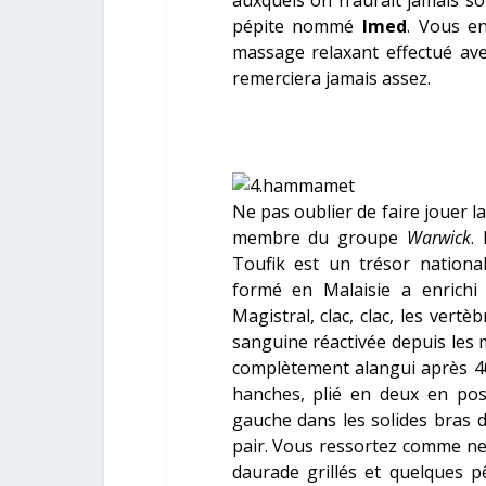
pépite nommé
Imed
. Vous e
massage relaxant effectué av
remerciera jamais assez.
Ne pas oublier de faire jouer l
membre du groupe
Warwick
.
Toufik est un trésor nationa
formé en Malaisie a enrichi 
Magistral, clac, clac, les vertè
sanguine réactivée depuis les mo
complètement alangui après 40
hanches, plié en deux en pos
gauche dans les solides bras 
pair. Vous ressortez comme ne
daurade grillés et quelques p