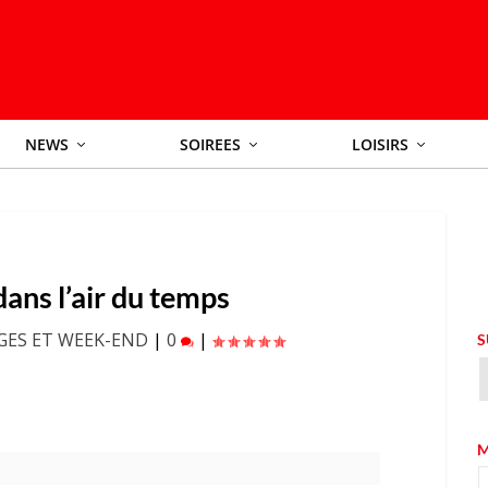
NEWS
SOIREES
LOISIRS
dans l’air du temps
GES ET WEEK-END
|
0
|
S
M