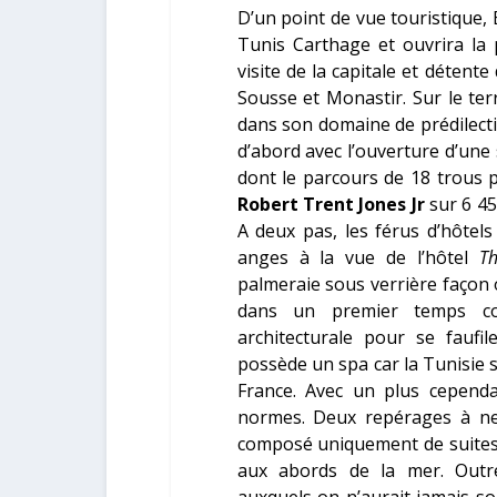
D’un point de vue touristique,
Tunis Carthage et ouvrira la 
visite de la capitale et déten
Sousse et Monastir. Sur le ter
dans son domaine de prédilecti
d’abord avec l’ouverture d’une
dont le parcours de 18 trous p
Robert Trent Jones Jr
sur 6 45
A deux pas, les férus d’hôtel
anges à la vue de l’hôtel
T
palmeraie sous verrière façon
dans un premier temps co
architecturale pour se faufi
possède un spa car la Tunisie 
France. Avec un plus cependan
normes. Deux repérages à n
composé uniquement de suites d
aux abords de la mer. Outre 
auxquels on n’aurait jamais s