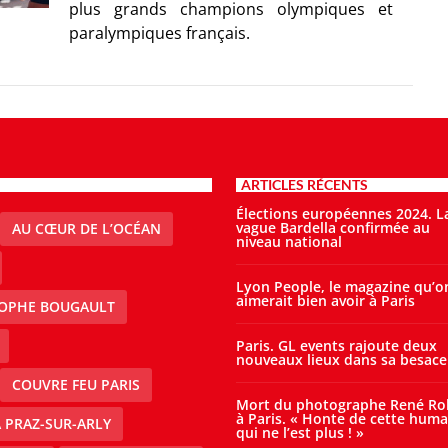
plus grands champions olympiques et
paralympiques français.
ARTICLES RÉCENTS
Élections européennes 2024. L
vague Bardella confirmée au
AU CŒUR DE L’OCÉAN
niveau national
Lyon People, le magazine qu’o
aimerait bien avoir à Paris
TOPHE BOUGAULT
Paris. GL events rajoute deux
nouveaux lieux dans sa besace
COUVRE FEU PARIS
Mort du photographe René Ro
à Paris. « Honte de cette huma
À PRAZ-SUR-ARLY
qui ne l’est plus ! »