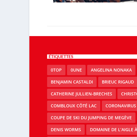
ÉTIQUETTES
0TOP
0UNE
ANGELINA NONAKA
BENJAMIN CASTALDI
BRIEUC RIGAUD
CATHERINE JULLIEN-BRECHES
CHRIS
COMBLOUX CÔTÉ LAC
CORONAVIRUS
COUPE DE SKI DU JUMPING DE MEGÈVE
DENIS WORMS
DOMAINE DE L’AIGLE 