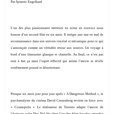
Par Aymeric Engelhard
L’un des plus passionnants metteurs en scène en exercice nous
honore d’un second film en six mois. Il intègre une star en mal de
reconnaissance dans son univers viscéral et mécanique pour ce qui
s’annonçait comme un véritable retour aux sources. Un voyage à
bord d’une limousine glauque et charnelle. Au final, ce n’est pas
tout à fait ça mais l’esprit réflectif qui anime l’œuvre se révèle
extrêmement poussé et désorientant.
Presque six mois jour pour jour après « A Dangerous Method », le
psychanalyste du cinéma
David Cronenberg
revient en force avec
« Cosmopolis ». Le réalisateur de Toronto adapte l’œuvre de
l’écrivain culte
Don DeLillo
dans l’un des films les plus attendus