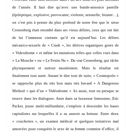
de l’année. Il faut dire qu’avec une bande-annonce pareille
(épileptique, explosive, provocante, violente, sensuelle, bizarre…),
on s’est pris à penser du plus profond de notre être que le sieur
Cronenberg était retombé dans ses vieux délires, ceux qui ont fait
de lui l’immense cinéaste qu’il est aujourd’hui. Les délires
mécanico-sexuels de « Crash », les dérives organiques gores de
« Videodrome » et même les mutations telles que celles vues dans
« La Mouche » ou « Le Festin Nu ». Du vrai Cronenberg, qui tâche
physiquement et surtout moralement. Mais le résultat est
finalement tout autre. Autant le dire tout de suite, « Cosmopolis »
se rapproche plus du très bon mais très bavard « A Dangerous
Method » que d’un « Vidéodrome ». Ici aussi, tout ou presque se
trouve dans les dialogues. Assis dans sa luxueuse limousine, Eric
Packer, jeune multi-milliardaire, s’emploie à descendre les bases
capitalistes sur lesquelles il a su asseoir sa fortune. Entre deux
« coucheries », un examen médical et quelques tentatives mal
amorcées pour conquérir le sexe de sa femme commise d’office, il