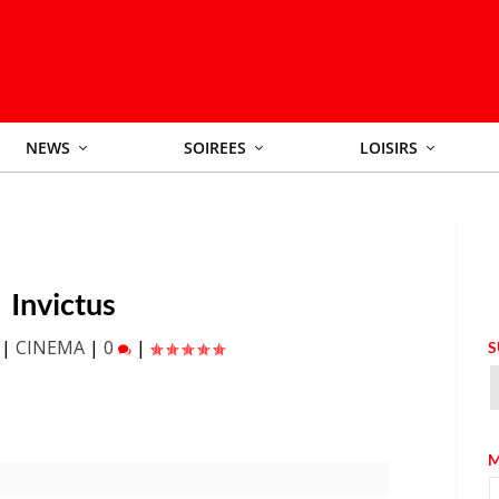
NEWS
SOIREES
LOISIRS
Invictus
|
CINEMA
|
0
|
S
M