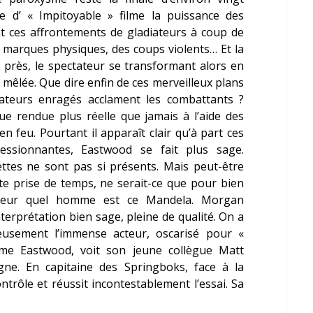
e d’ « Impitoyable » filme la puissance des
nt ces affrontements de gladiateurs à coup de
des marques physiques, des coups violents… Et la
us près, le spectateur se transformant alors en
 mêlée. Que dire enfin de ces merveilleux plans
teurs enragés acclament les combattants ?
e rendue plus réelle que jamais à l’aide des
n feu. Pourtant il apparaît clair qu’à part ces
ressionnantes, Eastwood se fait plus sage.
ttes ne sont pas si présents. Mais peut-être
tte prise de temps, ne serait-ce que pour bien
ateur quel homme est ce Mandela.
Morgan
nterprétation bien sage, pleine de qualité. On a
ieusement l’immense acteur, oscarisé pour «
ême Eastwood, voit son jeune collègue
Matt
e. En capitaine des Springboks, face à la
rôle et réussit incontestablement l’essai. Sa