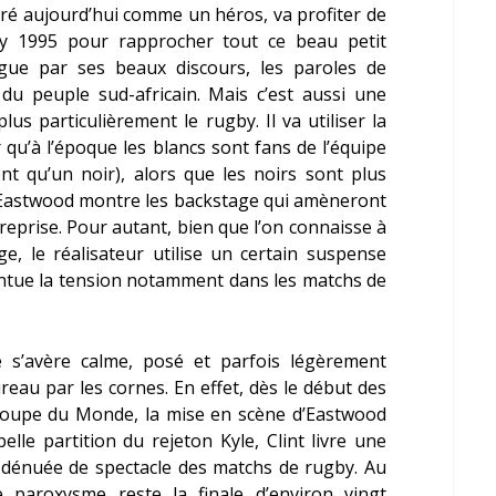
ré aujourd’hui comme un héros, va profiter de
 1995 pour rapprocher tout ce beau petit
ngue par ses beaux discours, les paroles de
du peuple sud-africain. Mais c’est aussi une
 plus particulièrement le rugby. Il va utiliser la
 qu’à l’époque les blancs sont fans de l’équipe
nt qu’un noir), alors que les noirs sont plus
. Eastwood montre les backstage qui amèneront
treprise. Pour autant, bien que l’on connaisse à
ge, le réalisateur utilise un certain suspense
entue la tension notamment dans les matchs de
 s’avère calme, posé et parfois légèrement
reau par les cornes. En effet, dès le début des
a Coupe du Monde, la mise en scène d’Eastwood
elle partition du rejeton
Kyle
, Clint livre une
 dénuée de spectacle des matchs de rugby. Au
 paroxysme reste la finale d’environ vingt