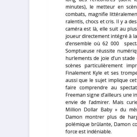
minutes), le metteur en scèn
combats, magnifie littéraleme
ralentis, chocs et cris. Il y a 
caméra est là, elle suit au pl
joueur directement intégré à la
d’ensemble où 62 000 specta
Somptueuse réussite numériqu
hurlements de joie d’un stade e
scènes particulièrement imp
Finalement Kyle et ses trompe
aussi que le sujet implique ce
faire comprendre au spect
Freeman
signe d’ailleurs une i
envie de l’admirer. Mais cur
Million Dollar Baby » du m
Damon
montrer plus de hargn
polémique brûlante, Damon cont
force est indéniable.