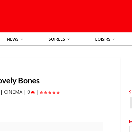
NEWS
SOIREES
LOISIRS
ovely Bones
|
CINEMA
|
0
|
S
M