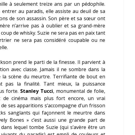
ille à seulement treize ans par un pédophile.
 entrer au paradis, elle assiste au deuil de sa
tions de son assassin. Son père et sa sœur ont
mère n’arrive pas à oublier et sa grand-mère
à coup de whisky. Suzie ne sera pas en paix tant
trier ne sera pas considéré coupable ou ne
lle.
kson prend le parti de la finesse. Il parvient à
tion avec classe. Jamais il ne sombre dans la
e la scène du meurtre. Terrifiante de bout en
 pas la finalité. Tant mieux, la puissance
us forte.
Stanley Tucci
, monumental de folie,
 de cinéma mais plus fort encore, un vrai
 de ses apparitions s’accompagne d’un frisson
acks sanglants qui façonnent le meurtre dans
vely Bones » c’est aussi une grande part de
 dans lequel tombe Suzie (qui s’avère être un
vivants du paradis) est empli de couleurs et