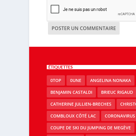
ÉTIQUETTES
0TOP
0UNE
ANGELINA NONAKA
BENJAMIN CASTALDI
BRIEUC RIGAUD
CATHERINE JULLIEN-BRECHES
CHRIS
COMBLOUX CÔTÉ LAC
CORONAVIRUS
COUPE DE SKI DU JUMPING DE MEGÈVE