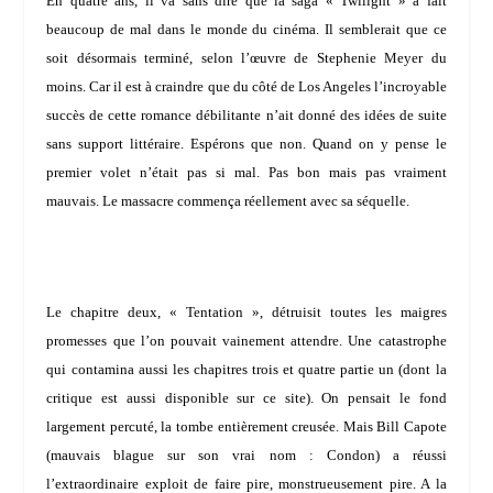
En quatre ans, il va sans dire que la saga « Twilight » a fait
beaucoup de mal dans le monde du cinéma. Il semblerait que ce
soit désormais terminé, selon l’œuvre de
Stephenie Meyer
du
moins. Car il est à craindre que du côté de Los Angeles l’incroyable
succès de cette romance débilitante n’ait donné des idées de suite
sans support littéraire. Espérons que non. Quand on y pense le
premier volet n’était pas si mal. Pas bon mais pas vraiment
mauvais. Le massacre commença réellement avec sa séquelle.
Le chapitre deux, « Tentation », détruisit toutes les maigres
promesses que l’on pouvait vainement attendre. Une catastrophe
qui contamina aussi les chapitres trois et quatre partie un (dont la
critique est aussi disponible sur ce site). On pensait le fond
largement percuté, la tombe entièrement creusée. Mais
Bill
Capote
(mauvais blague sur son vrai nom :
Condon
) a réussi
l’extraordinaire exploit de faire pire, monstrueusement pire. A la