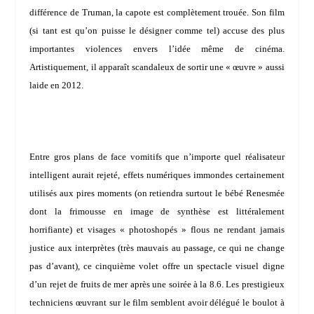
différence de Truman, la capote est complètement trouée. Son film
(si tant est qu’on puisse le désigner comme tel) accuse des plus
importantes violences envers l’idée même de cinéma.
Artistiquement, il apparaît scandaleux de sortir une « œuvre » aussi
laide en 2012.
Entre gros plans de face vomitifs que n’importe quel réalisateur
intelligent aurait rejeté, effets numériques immondes certainement
utilisés aux pires moments (on retiendra surtout le bébé Renesmée
dont la frimousse en image de synthèse est littéralement
horrifiante) et visages « photoshopés » flous ne rendant jamais
justice aux interprètes (très mauvais au passage, ce qui ne change
pas d’avant), ce cinquième volet offre un spectacle visuel digne
d’un rejet de fruits de mer après une soirée à la 8.6. Les prestigieux
techniciens œuvrant sur le film semblent avoir délégué le boulot à