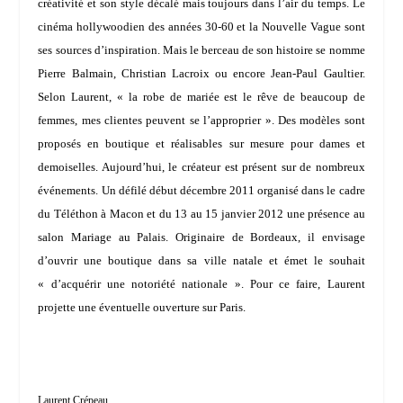
créativité et son style décalé mais toujours dans l’air du temps. Le
cinéma hollywoodien des années 30-60 et la Nouvelle Vague sont
ses sources d’inspiration. Mais le berceau de son histoire se nomme
Pierre Balmain
,
Christian Lacroix
ou encore
Jean-Paul Gaultier
.
Selon Laurent,
« la robe de mariée est le rêve de beaucoup de
femmes, mes clientes peuvent se l’approprier
». Des modèles sont
proposés en boutique et réalisables sur mesure pour dames et
demoiselles. Aujourd’hui, le créateur est présent sur de nombreux
événements. Un défilé début décembre 2011 organisé dans le cadre
du
Téléthon
à Macon et du 13 au 15 janvier 2012 une présence au
salon
Mariage au Palais
. Originaire de Bordeaux, il envisage
d’ouvrir une boutique dans sa ville natale et émet le souhait
«
d’acquérir une notoriété nationale
». Pour ce faire, Laurent
projette une éventuelle ouverture sur Paris.
Laurent Crépeau