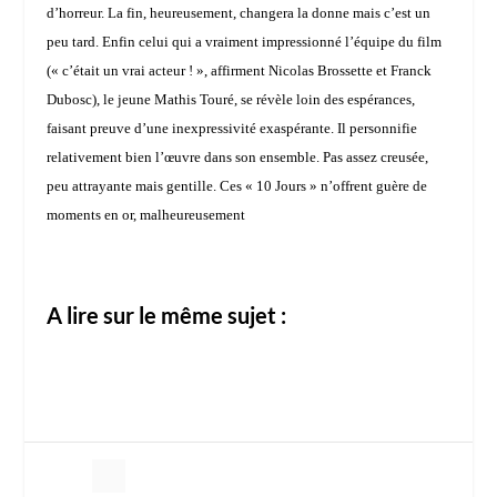
d’horreur. La fin, heureusement, changera la donne mais c’est un
peu tard. Enfin celui qui a vraiment impressionné l’équipe du film
(« c’était un vrai acteur ! », affirment Nicolas Brossette et Franck
Dubosc), le jeune
Mathis Touré
, se révèle loin des espérances,
faisant preuve d’une inexpressivité exaspérante. Il personnifie
relativement bien l’œuvre dans son ensemble. Pas assez creusée,
peu attrayante mais gentille. Ces « 10 Jours » n’offrent guère de
moments en or, malheureusement
A lire sur le même sujet :