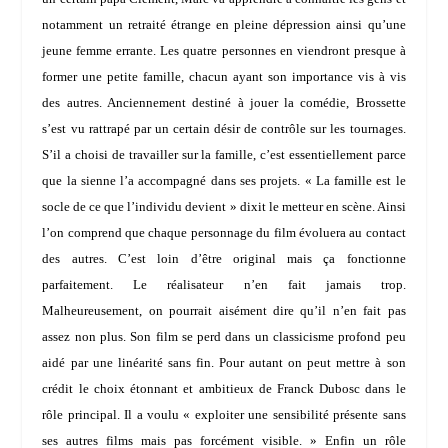
notamment un retraité étrange en pleine dépression ainsi qu’une
jeune femme errante. Les quatre personnes en viendront presque à
former une petite famille, chacun ayant son importance vis à vis
des autres. Anciennement destiné à jouer la comédie, Brossette
s’est vu rattrapé par un certain désir de contrôle sur les tournages.
S’il a choisi de travailler sur la famille, c’est essentiellement parce
que la sienne l’a accompagné dans ses projets. «
La famille est le
socle de ce que l’individu devient
» dixit le metteur en scène. Ainsi
l’on comprend que chaque personnage du film évoluera au contact
des autres. C’est loin d’être original mais ça fonctionne
parfaitement. Le réalisateur n’en fait jamais trop.
Malheureusement, on pourrait aisément dire qu’il n’en fait pas
assez non plus. Son film se perd dans un classicisme profond peu
aidé par une linéarité sans fin. Pour autant on peut mettre à son
crédit le choix étonnant et ambitieux de
Franck Dubosc
dans le
rôle principal. Il a voulu «
exploiter une sensibilité présente sans
ses autres films mais pas forcément visible.
» Enfin un rôle