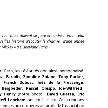
 vue mais doivent se faire entendre ! Pour cela,
oreilles histoire d’écouter le charme d’une année
 Mickey » à Disneyland Paris.
 Paris, les célébrités ont ainsi personnalisé
sa Paradis
,
Zinedine Zidane
,
Tony Parker
,
,
Franck Dubosc
,
Inès de la Fressange
,
 Beigbeder
,
Pascal Obispo
,
Joe-Wilfried
ry Henry
(notre photo),
David Guetta
,
Eric
Jeff Leatham
ont joué le jeu. Ces créations
vendues aux enchères au profit de l’association