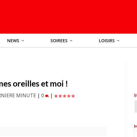
NEWS
SOIREES
LOISIRS
es oreilles et moi !
RNIERE MINUTE
|
0
|
S
M