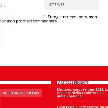
Enregistrer mon nom, mon
 pour mon prochain commentaire.
ARTICLES RÉCENTS
Élections européennes 2024. L
vague Bardella confirmée au
AU CŒUR DE L’OCÉAN
niveau national
Lyon People, le magazine qu’o