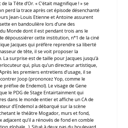
de la Tête d’Or. « C’était magnifique ! » se
n perd la trace après cet épisode désenchanté
teurs
Jean-Louis Etienne
et
Antoine
assurent
rosette en bandoulière lors d’une des
u Monde dont il est pendant trois ans le
de dépoussiérer cette institution, n°1 de la ciné
ique Jacques qui préfère reprendre sa liberté
sseur de tête, il se voit proposer la
. La surprise est de taille pour Jacques jusqu’à
erlocuteur qui, plus qu’un directeur artistique,
près les premiers entretiens d’usage, il se
ncontrer
Joop
(prononcez Yop, comme le
le préfixe de Endemol). Le visage de Gene
 que le PDG de Stage Entairtainment qui
es dans le monde entier et affiche un CA de
dateur d’Endemol a débarqué sur la scène
achetant le théâtre Mogador, murs et fond,
x adjacent qu’il a rénovés de fond en comble
ition globale…). Situé à deux pas du boulevard