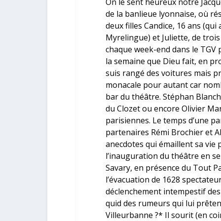
On le sent heureux notre Jacq
de la banlieue lyonnaise, où r
deux filles
Candice
, 16 ans (qui
Myrelingue) et
Juliette
, de troi
chaque week-end dans le TGV po
la semaine que Dieu fait, en prof
suis rangé des voitures mais pre
monacale pour autant car nomb
bar du théâtre.
Stéphan Blanche
du Clozet
ou encore
Olivier Ma
parisiennes. Le temps d’une pa
partenaires
Rémi Brochier et 
anecdotes qui émaillent sa vie 
l’inauguration du théâtre en 
Savary
, en présence du Tout Par
l’évacuation de 1628 spectateu
déclenchement intempestif des a
quid des rumeurs qui lui prêten
Villeurbanne ?* Il sourit (en co