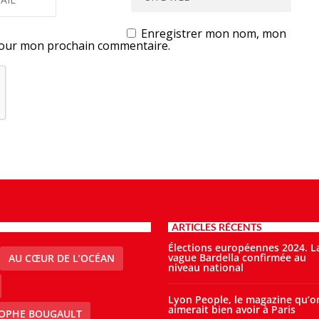
Enregistrer mon nom, mon
 pour mon prochain commentaire.
ARTICLES RÉCENTS
Élections européennes 2024. L
vague Bardella confirmée au
AU CŒUR DE L’OCÉAN
niveau national
Lyon People, le magazine qu’o
aimerait bien avoir à Paris
TOPHE BOUGAULT