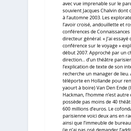
avec vue imprenable sur le parc 
souvient
Jacques Chalvin
dont o
à l’automne 2003. Les explora
l’avoir croisé, andouillette et 
conférences de Connaissances d
directeur général. « J’ai essayé 
conférence sur le voyage » expl
début 2007. Approché par un cha
direction… d’un théâtre parisien
l’explication de texte de son int
recherche un manager de lieu. A
téléporte en Hollande pour re
yaourt à boire)
Van Den Ende
(
Hackman
, l’homme n’est autre
possède pas moins de 40 théâtr
600 millions d’euros. Le cofon
parisienne voici deux ans en r
ainsi que l’immeuble de bureau
(je n’ai pas osé demander l’add