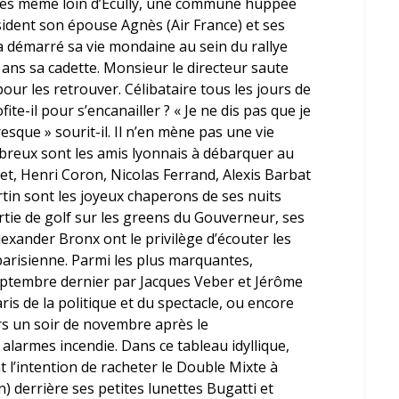
ues même loin d’Ecully, une commune huppée
ésident son épouse
Agnès
(Air France) et ses
 a démarré sa vie mondaine au sein du rallye
s ans sa cadette. Monsieur le directeur saute
ur les retrouver. Célibataire tous les jours de
ite-il pour s’encanailler ? « Je ne dis pas que je
sque » sourit-il. Il n’en mène pas une vie
reux sont les amis lyonnais à débarquer au
t, Henri Coron, Nicolas Ferrand, Alexis Barbat
rtin
sont les joyeux chaperons de ses nuits
rtie de golf sur les greens du Gouverneur, ses
Alexander Bronx
ont le privilège d’écouter les
parisienne. Parmi les plus marquantes,
septembre dernier par
Jacques Veber
et
Jérôme
is de la politique et du spectacle, ou encore
rs un soir de novembre après le
larmes incendie. Dans ce tableau idyllique,
t l’intention de racheter le Double Mixte à
in) derrière ses petites lunettes Bugatti et