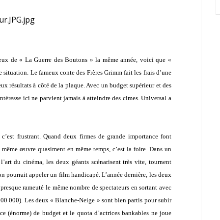
reux de « La Guerre des Boutons » la même année, voici que «
 situation. Le fameux conte des Frères Grimm fait les frais d’une
ux résultats à côté de la plaque. Avec un budget supérieur et des
ntéresse ici ne parvient jamais à atteindre des cimes. Universal a
c’est frustrant. Quand deux firmes de grande importance font
ne même œuvre quasiment en même temps, c’est la foire. Dans un
l’art du cinéma, les deux géants scénarisent très vite, tournent
on pourrait appeler un film handicapé. L’année dernière, les deux
 presque rameuté le même nombre de spectateurs en sortant avec
00 000). Les deux « Blanche-Neige » sont bien partis pour subir
nce (énorme) de budget et le quota d’actrices bankables ne joue