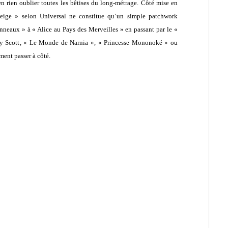
 en rien oublier toutes les bêtises du long-métrage. Côté mise en
Neige » selon
Universal
ne constitue qu’un simple patchwork
nneaux » à « Alice au Pays des Merveilles » en passant par le «
y Scott
, « Le Monde de Narnia », « Princesse Mononoké » ou
ment passer à côté.