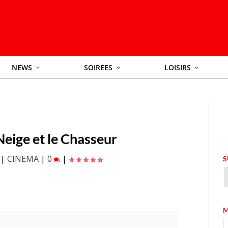
NEWS
SOIREES
LOISIRS
eige et le Chasseur
|
CINEMA
|
0
|
S
M