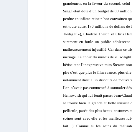
grandement en la faveur du second, celui
Singh
était doté d’un budget de 80 million
perdue en infâme reine n’ont convaincu qu
est toute autre. 170 millions de dollars de
Twilight »),
Charlize Theron
et
Chris He
surement en foule un public adolescent q
malheureusement injustifié. Car dans ce trio
métrage. Le choix du minois de « Twilight 
bêtise tant l’inexpressive miss Stewart nou
pire c’est que plus le film avance, plus e
notamment droit à un discours de motivati
l’on n’avait pas commencé à somnoler dès 
Hemsworth qui lui ferait passer
Jean-Clau
se trouve bien la grande et belle réussite
pellicule, parée des plus beaux costumes 
scènes sont avec elle et les meilleures id
lait…). Comme si les soins du réalisat