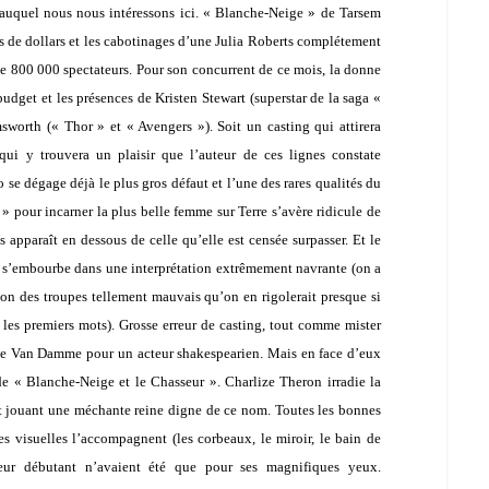
 auquel nous nous intéressons ici. « Blanche-Neige » de
Tarsem
s de dollars et les cabotinages d’une
Julia Roberts
complétement
e 800 000 spectateurs. Pour son concurrent de ce mois, la donne
 budget et les présences de
Kristen Stewart
(superstar de la saga «
msworth
(« Thor » et « Avengers »). Soit un casting qui attirera
ui y trouvera un plaisir que l’auteur de ces lignes constate
 se dégage déjà le plus gros défaut et l’une des rares qualités du
» pour incarner la plus belle femme sur Terre s’avère ridicule de
s apparaît en dessous de celle qu’elle est censée surpasser. Et le
lle s’embourbe dans une interprétation extrêmement navrante (on a
on des troupes tellement mauvais qu’on en rigolerait presque si
les premiers mots). Grosse erreur de casting, tout comme mister
de Van Damme
pour un acteur shakespearien. Mais en face d’eux
 de « Blanche-Neige et le Chasseur ». Charlize Theron irradie la
et jouant une méchante reine digne de ce nom. Toutes les bonnes
ées visuelles l’accompagnent (les corbeaux, le miroir, le bain de
eur débutant n’avaient été que pour ses magnifiques yeux.