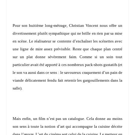
Pour son huitième long-métrage,
Christian Vincent
nous offre un
divertissement plutôt sympathique qui ne brille en rien par sa mise
en scène. Le réalisateur se contente d’enchaîner les scénettes avec
une ligne de mire assez prévisible. Reste que chaque plan centré
sur un plat donne sévèrement faim. Comme si un soin tout
particulier avait été apporté à ces nombreux pack-shots gustatifs (et
le son va aussi dans ce sens : le savoureux craquement d’un pain de
viande délicatement fendu fait retentir les gargouillements dans la
salle).
Mais enfin, un film n’est pas un catalogue. Cela donne au moins
son sens à toute la notion d’art qui accompagne la cuisine décrite
dans l’œuvre. L’art du cinéma sert celui de la cuisine. Le metteur en