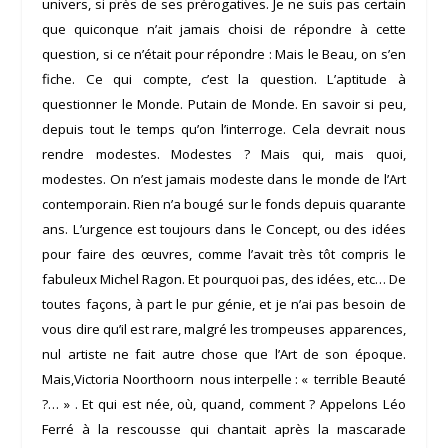
univers, si près de ses prérogatives. Je ne suis pas certain
que quiconque n’ait jamais choisi de répondre à cette
question, si ce n’était pour répondre : Mais le Beau, on s’en
fiche. Ce qui compte, c’est la question. L’aptitude à
questionner le Monde. Putain de Monde. En savoir si peu,
depuis tout le temps qu’on l’interroge. Cela devrait nous
rendre modestes. Modestes ? Mais qui, mais quoi,
modestes. On n’est jamais modeste dans le monde de l’Art
contemporain. Rien n’a bougé sur le fonds depuis quarante
ans. L’urgence est toujours dans le Concept, ou des idées
pour faire des œuvres, comme l’avait très tôt compris le
fabuleux
Michel Ragon
. Et pourquoi pas, des idées, etc… De
toutes façons, à part le pur génie, et je n’ai pas besoin de
vous dire qu’il est rare, malgré les trompeuses apparences,
nul artiste ne fait autre chose que l’Art de son époque.
Mais,Victoria Noorthoorn
nous interpelle : «
terrible Beauté
?… » . Et qui est née, où, quand, comment ? Appelons
Léo
Ferré
à la rescousse qui chantait après la mascarade