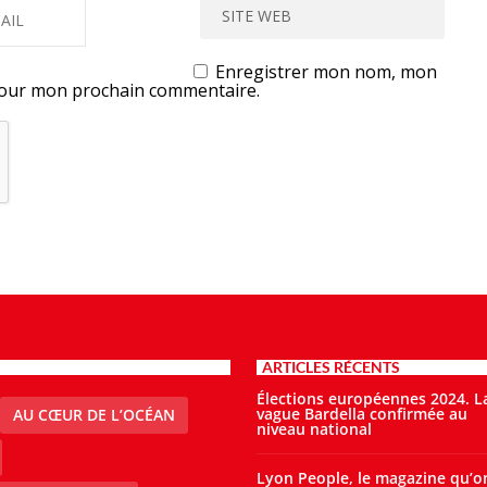
Enregistrer mon nom, mon
 pour mon prochain commentaire.
ARTICLES RÉCENTS
Élections européennes 2024. L
vague Bardella confirmée au
AU CŒUR DE L’OCÉAN
niveau national
Lyon People, le magazine qu’o