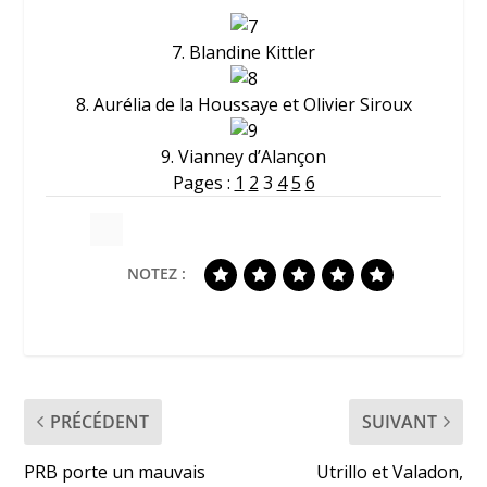
7. Blandine Kittler
8. Aurélia de la Houssaye et Olivier Siroux
9. Vianney d’Alançon
Pages :
1
2
3
4
5
6
NOTEZ :
PRÉCÉDENT
SUIVANT
PRB porte un mauvais
Utrillo et Valadon,