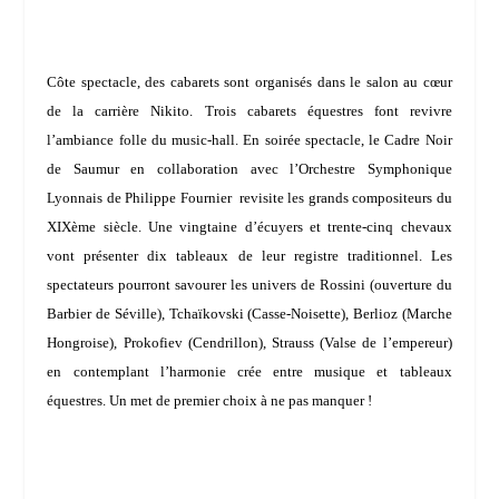
Côte spectacle, des cabarets sont organisés dans le salon au cœur
de la carrière Nikito. Trois cabarets équestres font revivre
l’ambiance folle du music-hall. En soirée spectacle, le Cadre Noir
de Saumur en collaboration avec l’Orchestre Symphonique
Lyonnais de
Philippe Fournier
revisite les grands compositeurs du
XIXème siècle. Une vingtaine d’écuyers et trente-cinq chevaux
vont présenter dix tableaux de leur registre traditionnel. Les
spectateurs pourront savourer les univers de Rossini (ouverture du
Barbier de Séville), Tchaïkovski (Casse-Noisette), Berlioz (Marche
Hongroise), Prokofiev (Cendrillon), Strauss (Valse de l’empereur)
en contemplant l’harmonie crée entre musique et tableaux
équestres. Un met de premier choix à ne pas manquer !