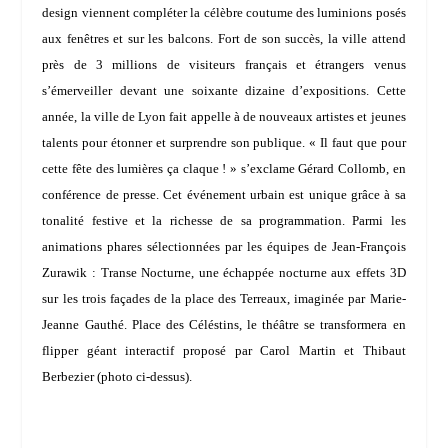
design viennent compléter la célèbre coutume des luminions posés
aux fenêtres et sur les balcons. Fort de son succès, la ville attend
près de 3 millions de visiteurs français et étrangers venus
s’émerveiller devant une soixante dizaine d’expositions. Cette
année, la ville de Lyon fait appelle à de nouveaux artistes et jeunes
talents pour étonner et surprendre son publique.
« Il faut que pour
cette fête des lumières ça claque !
» s’exclame
Gérard Collomb
, en
conférence de presse. Cet événement urbain est unique grâce à sa
tonalité festive et la richesse de sa programmation. Parmi les
animations phares sélectionnées par les équipes de
Jean-François
Zurawik
:
Transe Nocturne
, une échappée nocturne aux effets 3D
sur les trois façades de la place des Terreaux, imaginée par
Marie-
Jeanne Gauthé
. Place des Céléstins, le théâtre se transformera en
flipper géant interactif proposé par
Carol Martin
et
Thibaut
Berbezier
(photo ci-dessus).