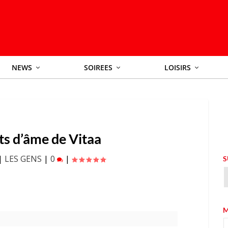
NEWS
SOIREES
LOISIRS
ts d’âme de Vitaa
|
LES GENS
|
0
|
S
M