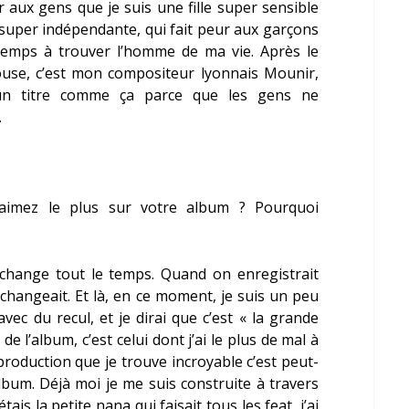
r aux gens que je suis une fille super sensible
e super indépendante, qui fait peur aux garçons
gtemps à trouver l’homme de ma vie. Après le
se, c’est mon compositeur lyonnais Mounir,
un titre comme ça parce que les gens ne
.
 aimez le plus sur votre album ? Pourquoi
 change tout le temps. Quand on enregistrait
 changeait. Et là, en ce moment, je suis un peu
vec du recul, et je dirai que c’est « la grande
e de l’album, c’est celui dont j’ai le plus de mal à
production que je trouve incroyable c’est peut-
’album. Déjà moi je me suis construite à travers
étais la petite nana qui faisait tous les feat, j’ai