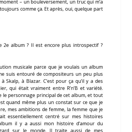
e moment – un bouleversement, un truc qui m’a
toujours comme ça. Et après, oui, quelque part
.
e 2
e
album ? Il est encore plus introspectif ?
lution musicale parce que je voulais un album
 me suis entouré de compositeurs un peu plus
 Skalp, à Blazar. C’est pour ça qu’il y a des
er, qui était vraiment entre R’n’B et variété.
e le personnage principal de cet album, et tout
est quand même plus un constat sur ce que je
ure, mes ambitions de femme, la femme que je
ait essentiellement centré sur mes histoires
album il y a aussi mon histoire d’amour du
rd sur le monde. Il traite aussi de mes