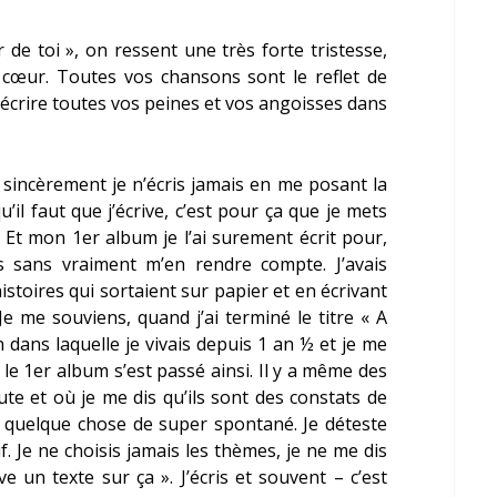
 de toi », on ressent une très forte tristesse,
cœur. Toutes vos chansons sont le reflet de
’écrire toutes vos peines et vos angoisses dans
sincèrement je n’écris jamais en me posant la
’il faut que j’écrive, c’est pour ça que je mets
. Et mon 1
er
album je l’ai surement écrit pour,
s sans vraiment m’en rendre compte. J’avais
istoires qui sortaient sur papier et en écrivant
e me souviens, quand j’ai terminé le titre «
A
on dans laquelle je vivais depuis 1 an ½ et je me
 le 1
er
album s’est passé ainsi. Il y a même des
ute et où je me dis qu’ils sont des constats de
st quelque chose de super spontané. Je déteste
f. Je ne choisis jamais les thèmes, je ne me dis
rive un texte sur ça
». J’écris et souvent – c’est