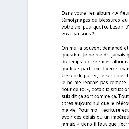
Dans votre 1
er
album « A fleur
témoignages de blessures au 
votre vie, pourquoi ce besoin d
vos chansons ?
On me l’a souvent demandé et 
question. Je ne me dis jamais qu
du temps à écrire mes albums
quelque part, me libérer mai
besoin de parler, ce sont mes h
je ne me rendais pas compte. J
fleur de toi
», c’était la situati
suis dit ça sort comme ça. Tout
titres aujourd’hui que je rééco
ma vie. Pour moi, l’écriture e
avoir des délais ou un impérati
jamais «
tiens il faut que j’éc