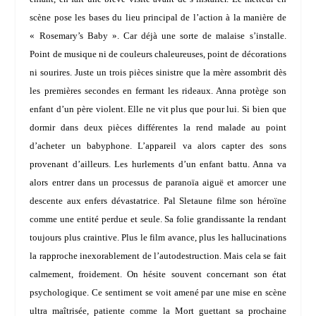
scène pose les bases du lieu principal de l’action à la manière de
« Rosemary’s Baby ». Car déjà une sorte de malaise s’installe.
Point de musique ni de couleurs chaleureuses, point de décorations
ni sourires. Juste un trois pièces sinistre que la mère assombrit dès
les premières secondes en fermant les rideaux. Anna protège son
enfant d’un père violent. Elle ne vit plus que pour lui. Si bien que
dormir dans deux pièces différentes la rend malade au point
d’acheter un babyphone. L’appareil va alors capter des sons
provenant d’ailleurs. Les hurlements d’un enfant battu. Anna va
alors entrer dans un processus de paranoïa aiguë et amorcer une
descente aux enfers dévastatrice.
Pal Sletaune
filme son héroïne
comme une entité perdue et seule. Sa folie grandissante la rendant
toujours plus craintive. Plus le film avance, plus les hallucinations
la rapproche inexorablement de l’autodestruction. Mais cela se fait
calmement, froidement. On hésite souvent concernant son état
psychologique. Ce sentiment se voit amené par une mise en scène
ultra maîtrisée, patiente comme la Mort guettant sa prochaine