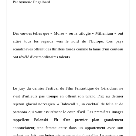
Par Aymeric Engelhard
Des œuvres telles que « Morse » ou la trilogie « Millenium » ont
attiré tous les regards vers le nord de l’Europe. Ces pays
scandinaves offrant des thrillers froids comme la lame d’un couteau
ont révélé d’extraordinaires talents.
Le jury du dernier Festival du Film Fantastique de Gérardmer ne
s’est d’ailleurs pas trompé en offrant son Grand Prix au dernier
rejeton glacial norvégien. « Babycall », un cocktail de folie et de
paranoïa qui vaut assurément le coup d’œil.
Les premières images
rappellent
Polanski
. Fît d’un premier plan grandement
annonciateur, une femme entre dans un appartement avec son
enfant, en fait une brève visite avant de s’installer. Le metteur en