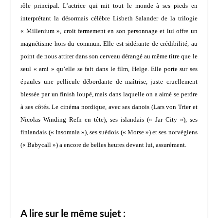
rôle principal. L’actrice qui mit tout le monde à ses pieds en
interprétant la désormais célèbre Lisbeth Salander de la trilogie
« Millenium », croit fermement en son personnage et lui offre un
magnétisme hors du commun. Elle est sidérante de crédibilité, au
point de nous attirer dans son cerveau dérangé au même titre que le
seul « ami » qu’elle se fait dans le film, Helge. Elle porte sur ses
épaules une pellicule débordante de maîtrise, juste cruellement
blessée par un finish loupé, mais dans laquelle on a aimé se perdre
à ses côtés. Le cinéma nordique, avec ses danois (
Lars von Trier
et
Nicolas Winding Refn
en tête), ses islandais (« Jar City »), ses
finlandais (« Insomnia »), ses suédois (« Morse ») et ses norvégiens
(« Babycall ») a encore de belles heures devant lui, assurément.
A lire sur le même sujet :