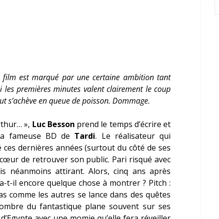
 film est marqué par une certaine ambition tant
si les premières minutes valent clairement le coup
t tout s’achève en queue de poisson. Dommage.
rthur… »,
Luc Besson
prend le temps d’écrire et
e la fameuse BD de
Tardi
. Le réalisateur qui
té ces dernières années (surtout du côté de ses
cœur de retrouver son public. Pari risqué avec
is néanmoins attirant. Alors, cinq ans après
-t-il encore quelque chose à montrer ? Pitch :
pas comme les autres se lance dans des quêtes
’ombre du fantastique plane souvent sur ses
t d’Egypte avec une momie qu’elle fera réveiller