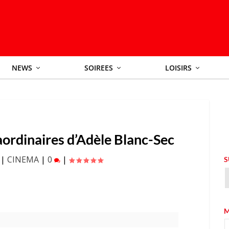
NEWS
SOIREES
LOISIRS
aordinaires d’Adèle Blanc-Sec
|
CINEMA
|
0
|
S
M