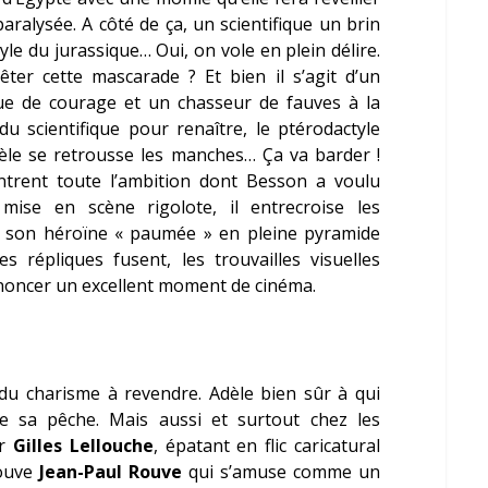
aralysée. A côté de ça, un scientifique un brin
yle du jurassique… Oui, on vole en plein délire.
ter cette mascarade ? Et bien il s’agit d’un
 que de courage et un chasseur de fauves à la
 scientifique pour renaître, le ptérodactyle
dèle se retrousse les manches… Ça va barder !
trent toute l’ambition dont Besson a voulu
 mise en scène rigolote, il entrecroise les
à son héroïne « paumée » en pleine pyramide
s répliques fusent, les trouvailles visuelles
oncer un excellent moment de cinéma.
du charisme à revendre. Adèle bien sûr à qui
 sa pêche. Mais aussi et surtout chez les
ar
Gilles Lellouche
, épatant en flic caricatural
rouve
Jean-Paul Rouve
qui s’amuse comme un