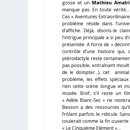
gosse et un
Mathieu Amalri
manque pas. En toute vérité… 
Ces « Aventures Extraordinaires
problème réside dans l’unive
d’affiche. Déjà, disons-le c
l’intrigue principale a si peu d’
présentée. A force de « déconn
contrôle d’une histoire qui, 
ptérodactyle reste certaineme
pas possible, entraînant moult
de le dompter…), cet animal 
problème, les effets spéciaux
rien cette scène longue et i
musée. Bref, s’il reste un f
« Adèle Blanc-Sec » ne restera
Besson a des ressources qu’i
frôlant parfois le ridicule. S
coulerait comme la fin ouverte q
« Le Cinquième Elément »…