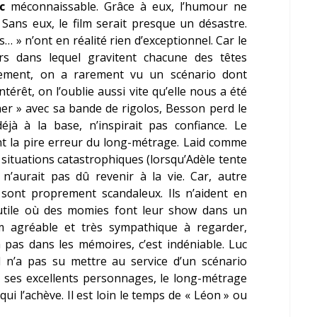
c
méconnaissable. Grâce à eux, l’humour ne
Sans eux, le film serait presque un désastre.
… » n’ont en réalité rien d’exceptionnel. Car le
rs dans lequel gravitent chacune des têtes
lairement, on a rarement vu un scénario dont
intérêt, on l’oublie aussi vite qu’elle nous a été
er » avec sa bande de rigolos, Besson perd le
déjà à la base, n’inspirait pas confiance. Le
nt la pire erreur du long-métrage. Laid comme
 situations catastrophiques (lorsqu’Adèle tente
n’aurait pas dû revenir à la vie. Car, autre
 sont proprement scandaleux. Ils n’aident en
nutile où des momies font leur show dans un
ilm agréable et très sympathique à regarder,
 pas dans les mémoires, c’est indéniable. Luc
l n’a pas su mettre au service d’un scénario
ans ses excellents personnages, le long-métrage
ui l’achève. Il est loin le temps de « Léon » ou