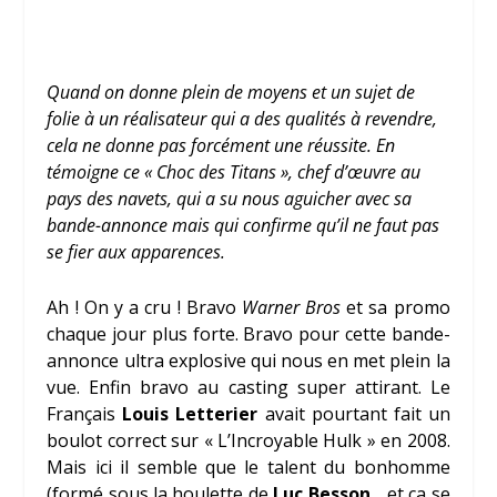
Quand on donne plein de moyens et un sujet de
folie à un réalisateur qui a des qualités à revendre,
cela ne donne pas forcément une réussite. En
témoigne ce « Choc des Titans », chef d’œuvre au
pays des navets, qui a su nous aguicher avec sa
bande-annonce mais qui confirme qu’il ne faut pas
se fier aux apparences.
Ah ! On y a cru ! Bravo
Warner Bros
et sa promo
chaque jour plus forte. Bravo pour cette bande-
annonce ultra explosive qui nous en met plein la
vue. Enfin bravo au casting super attirant. Le
Français
Louis Letterier
avait pourtant fait un
boulot correct sur « L’Incroyable Hulk » en 2008.
Mais ici il semble que le talent du bonhomme
(formé sous la houlette de
Luc Besson
… et ça se