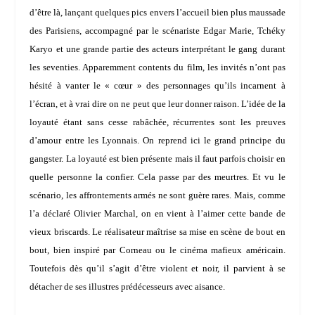
d’être là, lançant quelques pics envers l’accueil bien plus maussade
des Parisiens, accompagné par le scénariste
Edgar Marie
, Tchéky
Karyo et une grande partie des acteurs interprétant le gang durant
les seventies. Apparemment contents du film, les invités n’ont pas
hésité à vanter le « cœur » des personnages qu’ils incarnent à
l’écran, et à vrai dire on ne peut que leur donner raison. L’idée de la
loyauté étant sans cesse rabâchée, récurrentes sont les preuves
d’amour entre les Lyonnais. On reprend ici le grand principe du
gangster. La loyauté est bien présente mais il faut parfois choisir en
quelle personne la confier. Cela passe par des meurtres. Et vu le
scénario, les affrontements armés ne sont guère rares. Mais, comme
l’a déclaré Olivier Marchal, on en vient à l’aimer cette bande de
vieux briscards. Le réalisateur maîtrise sa mise en scène de bout en
bout, bien inspiré par
Corneau
ou le cinéma mafieux américain.
Toutefois dès qu’il s’agit d’être violent et noir, il parvient à se
détacher de ses illustres prédécesseurs avec aisance.