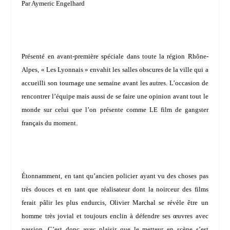
Par Aymeric Engelhard
Présenté en avant-première spéciale dans toute la région Rhône-
Alpes, « Les Lyonnais » envahit les salles obscures de la ville qui a
accueilli son tournage une semaine avant les autres. L’occasion de
rencontrer l’équipe mais aussi de se faire une opinion avant tout le
monde sur celui que l’on présente comme LE film de gangster
français du moment.
Étonnamment, en tant qu’ancien policier ayant vu des choses pas
très douces et en tant que réalisateur dont la noirceur des films
ferait pâlir les plus endurcis,
Olivier Marchal
se révèle être un
homme très jovial et toujours enclin à défendre ses œuvres avec
passion. C’est donc avec plaisir que le metteur en scène s’est