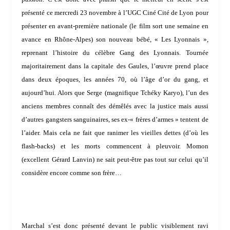
présenté ce mercredi 23 novembre à l’UGC Ciné Cité de Lyon pour
présenter en avant-première nationale (le film sort une semaine en
avance en Rhône-Alpes) son nouveau bébé, « Les Lyonnais »,
reprenant l’histoire du célèbre Gang des Lyonnais. Tournée
majoritairement dans la capitale des Gaules, l’œuvre prend place
dans deux époques, les années 70, où l’âge d’or du gang, et
aujourd’hui. Alors que Serge (magnifique
Tchéky Karyo
), l’un des
anciens membres connaît des démêlés avec la justice mais aussi
d’autres gangsters sanguinaires, ses ex-« frères d’armes » tentent de
l’aider. Mais cela ne fait que ranimer les vieilles dettes (d’où les
flash-backs) et les morts commencent à pleuvoir. Momon
(excellent
Gérard Lanvin
) ne sait peut-être pas tout sur celui qu’il
considère encore comme son frère…
Marchal s’est donc présenté devant le public visiblement ravi