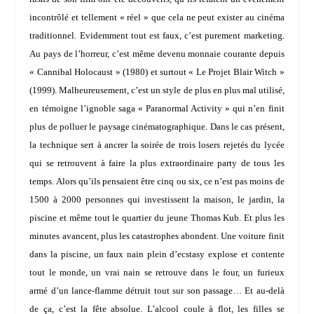
incontrôlé et tellement « réel » que cela ne peut exister au cinéma
traditionnel. Evidemment tout est faux, c’est purement marketing.
Au pays de l’horreur, c’est même devenu monnaie courante depuis
« Cannibal Holocaust » (1980) et surtout « Le Projet Blair Witch »
(1999). Malheureusement, c’est un style de plus en plus mal utilisé,
en témoigne l’ignoble saga « Paranormal Activity » qui n’en finit
plus de polluer le paysage cinématographique. Dans le cas présent,
la technique sert à ancrer la soirée de trois losers rejetés du lycée
qui se retrouvent à faire la plus extraordinaire
party
de tous les
temps. Alors qu’ils pensaient être cinq ou six, ce n’est pas moins de
1500 à 2000 personnes qui investissent la maison, le jardin, la
piscine et même tout le quartier du jeune Thomas Kub. Et plus les
minutes avancent, plus les catastrophes abondent. Une voiture finit
dans la piscine, un faux nain plein d’ecstasy explose et contente
tout le monde, un vrai nain se retrouve dans le four, un furieux
armé d’un lance-flamme détruit tout sur son passage… Et au-delà
de ça, c’est la fête absolue. L’alcool coule à flot, les filles se