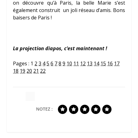
on découvre qu’à Paris, la belle Marie s’est
également construit un joli réseau d’amis. Bons
baisers de Paris !
La projection diapos, c’est maintenant !
Pages :
1
2
3
4
5
6
7
8
9
10
11
12
13
14
15
16
17
18
19
20
21
22
NOTEZ :