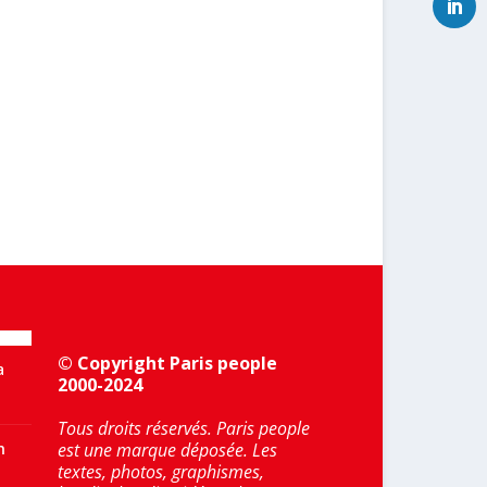
© Copyright Paris people
a
2000-2024
Tous droits réservés. Paris people
n
est une marque déposée. Les
textes, photos, graphismes,