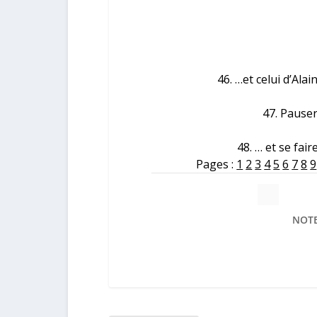
46. …et celui d’Alai
47. Pause
48. … et se fai
Pages :
1
2
3
4
5
6
7
8
9
NOTE