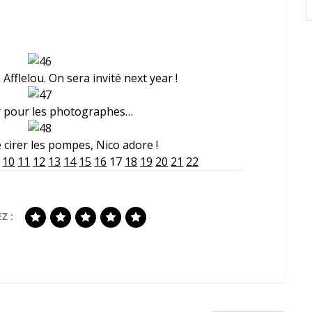
n Afflelou. On sera invité next year !
r pour les photographes…
re cirer les pompes, Nico adore !
10
11
12
13
14
15
16
17
18
19
20
21
22
Z :