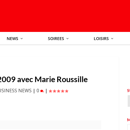
NEWS
SOIREES
LOISIRS
2009 avec Marie Roussille
USINESS NEWS
|
0
|
S
M