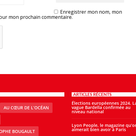
Enregistrer mon nom, mon
 pour mon prochain commentaire.
ARTICLES RÉCENTS
Élections européennes 2024. L
vague Bardella confirmée au
AU CŒUR DE L’OCÉAN
niveau national
Lyon People, le magazine qu’o
aimerait bien avoir à Paris
TOPHE BOUGAULT