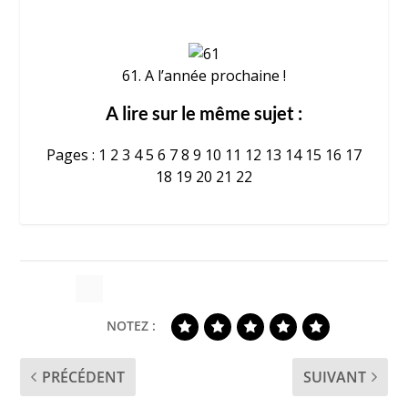
61. A l’année prochaine !
A lire sur le même sujet :
Pages :
1
2
3
4
5
6
7
8
9
10
11
12
13
14
15
16
17
18
19
20
21
22
NOTEZ :
PRÉCÉDENT
SUIVANT