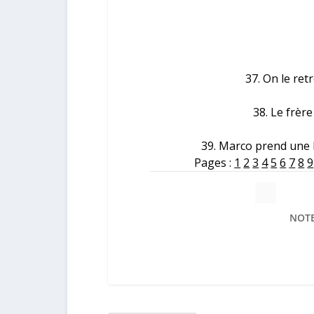
37. On le re
38. Le frèr
39. Marco prend une l
Pages :
1
2
3
4
5
6
7
8
9
NOTE