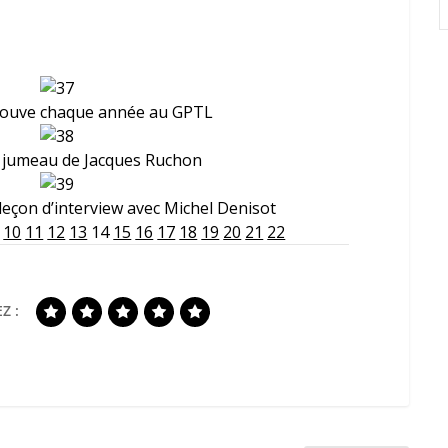
trouve chaque année au GPTL
e jumeau de Jacques Ruchon
eçon d’interview avec Michel Denisot
10
11
12
13
14
15
16
17
18
19
20
21
22
Z :