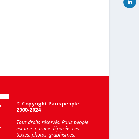
© Copyright Paris people
a
2000-2024
Tous droits réservés. Paris people
n
est une marque déposée. Les
textes, photos, graphismes,