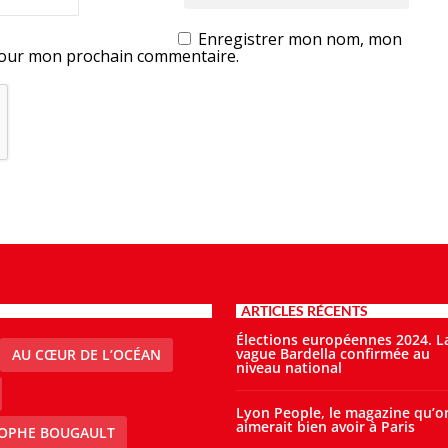
Enregistrer mon nom, mon
 pour mon prochain commentaire.
ARTICLES RÉCENTS
Élections européennes 2024. L
vague Bardella confirmée au
AU CŒUR DE L’OCÉAN
niveau national
Lyon People, le magazine qu’o
aimerait bien avoir à Paris
TOPHE BOUGAULT