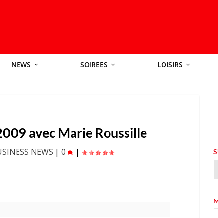
NEWS
SOIREES
LOISIRS
2009 avec Marie Roussille
USINESS NEWS
|
0
|
S
M